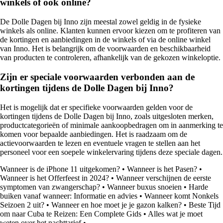
winkels of ook online?
De Dolle Dagen bij Inno zijn meestal zowel geldig in de fysieke
winkels als online. Klanten kunnen ervoor kiezen om te profiteren van
de kortingen en aanbiedingen in de winkels of via de online winkel
van Inno. Het is belangrijk om de voorwaarden en beschikbaarheid
van producten te controleren, afhankelijk van de gekozen winkeloptie.
Zijn er speciale voorwaarden verbonden aan de
kortingen tijdens de Dolle Dagen bij Inno?
Het is mogelijk dat er specifieke voorwaarden gelden voor de
kortingen tijdens de Dolle Dagen bij Inno, zoals uitgesloten merken,
productcategorieën of minimale aankoopbedragen om in aanmerking te
komen voor bepaalde aanbiedingen. Het is raadzaam om de
actievoorwaarden te lezen en eventuele vragen te stellen aan het
personeel voor een soepele winkelervaring tijdens deze speciale dagen.
Wanneer is de iPhone 11 uitgekomen?
•
Wanneer is het Pasen?
•
Wanneer is het Offerfeest in 2024?
•
Wanneer verschijnen de eerste
symptomen van zwangerschap?
•
Wanneer buxus snoeien
•
Harde
buiken vanaf wanneer: Informatie en advies
•
Wanneer komt Nonkels
Seizoen 2 uit?
•
Wanneer en hoe moet je je gazon kalken?
•
Beste Tijd
om naar Cuba te Reizen: Een Complete Gids
•
Alles wat je moet
weten over het nachttarief
•