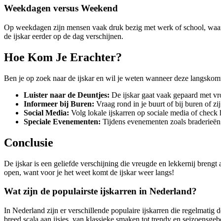
Weekdagen versus Weekend
Op weekdagen zijn mensen vaak druk bezig met werk of school, waard
de ijskar eerder op de dag verschijnen.
Hoe Kom Je Erachter?
Ben je op zoek naar de ijskar en wil je weten wanneer deze langskomt?
Luister naar de Deuntjes:
De ijskar gaat vaak gepaard met vr
Informeer bij Buren:
Vraag rond in je buurt of bij buren of z
Social Media:
Volg lokale ijskarren op sociale media of check 
Speciale Evenementen:
Tijdens evenementen zoals braderieën o
Conclusie
De ijskar is een geliefde verschijning die vreugde en lekkernij brengt
open, want voor je het weet komt de ijskar weer langs!
Wat zijn de populairste ijskarren in Nederland?
In Nederland zijn er verschillende populaire ijskarren die regelmatig
breed scala aan ijsjes, van klassieke smaken tot trendy en seizoensge