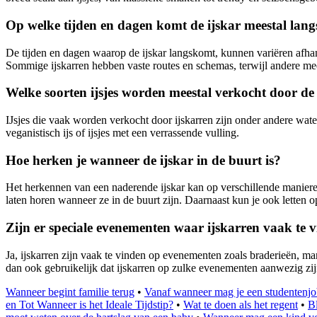
Op welke tijden en dagen komt de ijskar meestal lang
De tijden en dagen waarop de ijskar langskomt, kunnen variëren afha
Sommige ijskarren hebben vaste routes en schemas, terwijl andere mee
Welke soorten ijsjes worden meestal verkocht door de 
IJsjes die vaak worden verkocht door ijskarren zijn onder andere wateri
veganistisch ijs of ijsjes met een verrassende vulling.
Hoe herken je wanneer de ijskar in de buurt is?
Het herkennen van een naderende ijskar kan op verschillende manieren
laten horen wanneer ze in de buurt zijn. Daarnaast kun je ook letten op
Zijn er speciale evenementen waar ijskarren vaak te v
Ja, ijskarren zijn vaak te vinden op evenementen zoals braderieën, ma
dan ook gebruikelijk dat ijskarren op zulke evenementen aanwezig zijn
Wanneer begint familie terug
•
Vanaf wanneer mag je een studentenj
en Tot Wanneer is het Ideale Tijdstip?
•
Wat te doen als het regent
•
B