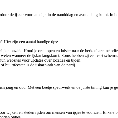
oor de ijskar voornamelijk in de namiddag en avond langskomt. In he
 Hier zijn een aantal handige tips:
olijke muziek. Houd je oren open en luister naar de herkenbare melodie
ij weten wanneer de ijskar langskomt. Soms hebben zij een vast schema.
hun websites voor updates over locaties en tijden.
f buurtfeesten is de ijskar vaak van de partij.
 aan jong en oud. Met een beetje speurwerk en de juiste timing kun je ge
 door wijken en steden rijden om mensen van ijsjes te voorzien. Enkele 
bonden opties.