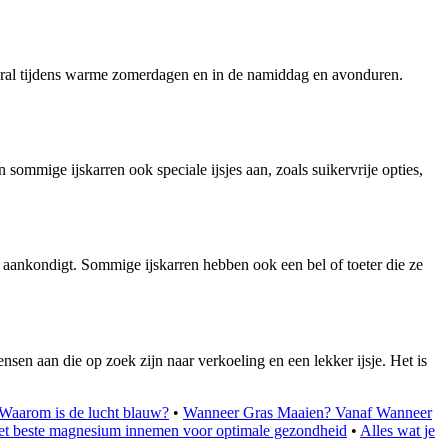
vooral tijdens warme zomerdagen en in de namiddag en avonduren.
n sommige ijskarren ook speciale ijsjes aan, zoals suikervrije opties,
 aankondigt. Sommige ijskarren hebben ook een bel of toeter die ze
sen aan die op zoek zijn naar verkoeling en een lekker ijsje. Het is
Waarom is de lucht blauw?
•
Wanneer Gras Maaien? Vanaf Wanneer
t beste magnesium innemen voor optimale gezondheid
•
Alles wat je