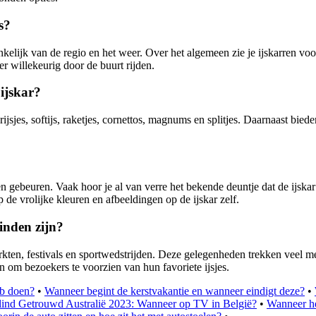
s?
nkelijk van de regio en het weer. Over het algemeen zie je ijskarren 
r willekeurig door de buurt rijden.
ijskar?
jsjes, softijs, raketjes, cornettos, magnums en splitjes. Daarnaast biede
 gebeuren. Vaak hoor je al van verre het bekende deuntje dat de ijskar
 de vrolijke kleuren en afbeeldingen op de ijskar zelf.
inden zijn?
rkten, festivals en sportwedstrijden. Deze gelegenheden trekken veel men
 om bezoekers te voorzien van hun favoriete ijsjes.
ob doen?
•
Wanneer begint de kerstvakantie en wanneer eindigt deze?
•
lind Getrouwd Australië 2023: Wanneer op TV in België?
•
Wanneer he