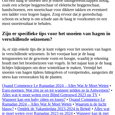
Om een haag te snoeien heb je enkele basisgereedschappen nodig,
zoals een scherpe heggenschaar of elektrische heggenschaar,
handschoenen, een snoeischaar voor dikkere takken en eventueel
een ladder voor hogere hagen. Zorg ervoor dat je gereedschap
schoon en scherp is om schade aan de haag te voorkomen en een
mooi snoeiresultaat te behalen.
Zijn er specifieke tips voor het snoeien van hagen in
verschillende seizoenen?
Ja, er zijn enkele tips die je kunt volgen voor het snoeien van hagen
in verschillende seizoenen. In het voorjaar kun je de haag
terugsnoeien tot de gewenste vorm en hoogte, waarbij je rekening
houdt met het broedseizoen van vogels. In het najaar kun je de haag
lichtjes bijknippen om deze winterklaar te maken. Vermijd het
snoeien van hagen tijdens hittegolven of vorstperiodes, aangezien dit
stress kan veroorzaken bij de planten.
Quand Commence Le Ramadan 2024 – Alles Wat Je Moet Weten
•
Euro-normen: Wat zijn ze en tot wanneer gelden ze in Antwerpen?
•
Alles wat je moet weten over Blind Getrouwd 2023 op TV
•
Wanneer kan een baby zitten en lopen?
•
Quand Commence Le
Ramadan 2024 – Alles Wat Je Moet Weten
•
Waarom is de lucht
blauw?
•
Ontdek de Vakantiedata 2023-2024 in België
•
Alles wat
je moet weten over Ramadan 2023 en 2024
•
Wanneer kan ik met