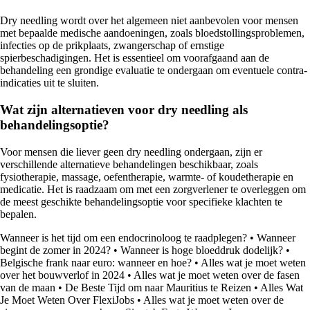
Dry needling wordt over het algemeen niet aanbevolen voor mensen
met bepaalde medische aandoeningen, zoals bloedstollingsproblemen,
infecties op de prikplaats, zwangerschap of ernstige
spierbeschadigingen. Het is essentieel om voorafgaand aan de
behandeling een grondige evaluatie te ondergaan om eventuele contra-
indicaties uit te sluiten.
Wat zijn alternatieven voor dry needling als
behandelingsoptie?
Voor mensen die liever geen dry needling ondergaan, zijn er
verschillende alternatieve behandelingen beschikbaar, zoals
fysiotherapie, massage, oefentherapie, warmte- of koudetherapie en
medicatie. Het is raadzaam om met een zorgverlener te overleggen om
de meest geschikte behandelingsoptie voor specifieke klachten te
bepalen.
Wanneer is het tijd om een endocrinoloog te raadplegen?
•
Wanneer
begint de zomer in 2024?
•
Wanneer is hoge bloeddruk dodelijk?
•
Belgische frank naar euro: wanneer en hoe?
•
Alles wat je moet weten
over het bouwverlof in 2024
•
Alles wat je moet weten over de fasen
van de maan
•
De Beste Tijd om naar Mauritius te Reizen
•
Alles Wat
Je Moet Weten Over FlexiJobs
•
Alles wat je moet weten over de