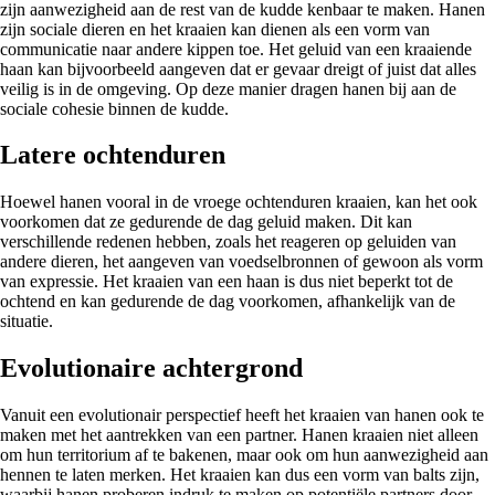
zijn aanwezigheid aan de rest van de kudde kenbaar te maken. Hanen
zijn sociale dieren en het kraaien kan dienen als een vorm van
communicatie naar andere kippen toe. Het geluid van een kraaiende
haan kan bijvoorbeeld aangeven dat er gevaar dreigt of juist dat alles
veilig is in de omgeving. Op deze manier dragen hanen bij aan de
sociale cohesie binnen de kudde.
Latere ochtenduren
Hoewel hanen vooral in de vroege ochtenduren kraaien, kan het ook
voorkomen dat ze gedurende de dag geluid maken. Dit kan
verschillende redenen hebben, zoals het reageren op geluiden van
andere dieren, het aangeven van voedselbronnen of gewoon als vorm
van expressie. Het kraaien van een haan is dus niet beperkt tot de
ochtend en kan gedurende de dag voorkomen, afhankelijk van de
situatie.
Evolutionaire achtergrond
Vanuit een evolutionair perspectief heeft het kraaien van hanen ook te
maken met het aantrekken van een partner. Hanen kraaien niet alleen
om hun territorium af te bakenen, maar ook om hun aanwezigheid aan
hennen te laten merken. Het kraaien kan dus een vorm van balts zijn,
waarbij hanen proberen indruk te maken op potentiële partners door