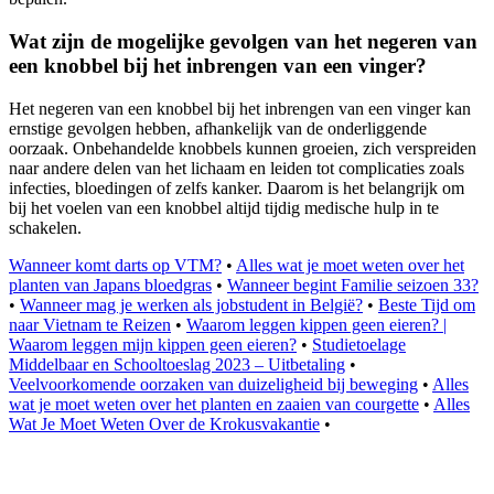
Wat zijn de mogelijke gevolgen van het negeren van
een knobbel bij het inbrengen van een vinger?
Het negeren van een knobbel bij het inbrengen van een vinger kan
ernstige gevolgen hebben, afhankelijk van de onderliggende
oorzaak. Onbehandelde knobbels kunnen groeien, zich verspreiden
naar andere delen van het lichaam en leiden tot complicaties zoals
infecties, bloedingen of zelfs kanker. Daarom is het belangrijk om
bij het voelen van een knobbel altijd tijdig medische hulp in te
schakelen.
Wanneer komt darts op VTM?
•
Alles wat je moet weten over het
planten van Japans bloedgras
•
Wanneer begint Familie seizoen 33?
•
Wanneer mag je werken als jobstudent in België?
•
Beste Tijd om
naar Vietnam te Reizen
•
Waarom leggen kippen geen eieren? |
Waarom leggen mijn kippen geen eieren?
•
Studietoelage
Middelbaar en Schooltoeslag 2023 – Uitbetaling
•
Veelvoorkomende oorzaken van duizeligheid bij beweging
•
Alles
wat je moet weten over het planten en zaaien van courgette
•
Alles
Wat Je Moet Weten Over de Krokusvakantie
•