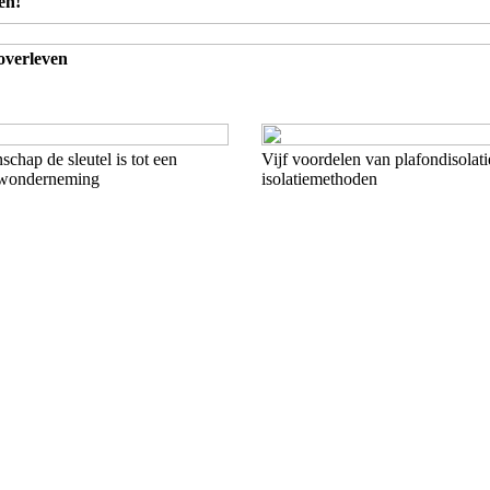
en!
overleven
hap de sleutel is tot een
Vijf voordelen van plafondisolati
uwonderneming
isolatiemethoden