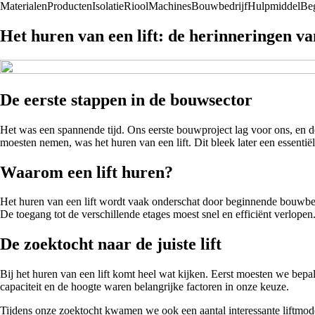
Materialen
Producten
Isolatie
Riool
Machines
Bouwbedrijf
Hulpmiddel
Beg
Het huren van een lift: de herinneringen v
De eerste stappen in de bouwsector
Het was een spannende tijd. Ons eerste bouwproject lag voor ons, en de
moesten nemen, was het huren van een lift. Dit bleek later een essentiël
Waarom een lift huren?
Het huren van een lift wordt vaak onderschat door beginnende bouwbedr
De toegang tot de verschillende etages moest snel en efficiënt verlope
De zoektocht naar de juiste lift
Bij het huren van een lift komt heel wat kijken. Eerst moesten we bepal
capaciteit en de hoogte waren belangrijke factoren in onze keuze.
Tijdens onze zoektocht kwamen we ook een aantal interessante liftmode