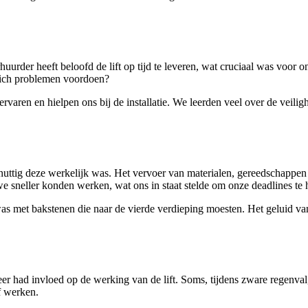
uurder heeft beloofd de lift op tijd te leveren, wat cruciaal was voor
zich problemen voordoen?
rvaren en hielpen ons bij de installatie. We leerden veel over de veil
 nuttig deze werkelijk was. Het vervoer van materialen, gereedschappen 
we sneller konden werken, wat ons in staat stelde om onze deadlines te 
 met bakstenen die naar de vierde verdieping moesten. Het geluid van
er had invloed op de werking van de lift. Soms, tijdens zware regenva
ef werken.