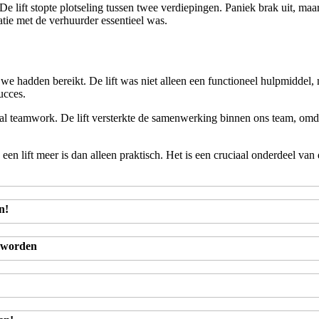
De lift stopte plotseling tussen twee verdiepingen. Paniek brak uit, ma
tie met de verhuurder essentieel was.
t we hadden bereikt. De lift was niet alleen een functioneel hulpmidd
ucces.
ral teamwork. De lift versterkte de samenwerking binnen ons team, omda
en lift meer is dan alleen praktisch. Het is een cruciaal onderdeel van 
n!
 worden