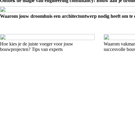
Ontdek de magie van engineering consultancy: Bouw aan je drom
Waarom jouw droomhuis een architectontwerp nodig heeft om te 
Hoe kies je de juiste voeger voor jouw
Waarom vakmansc
bouwprojecten? Tips van experts
succesvolle bo