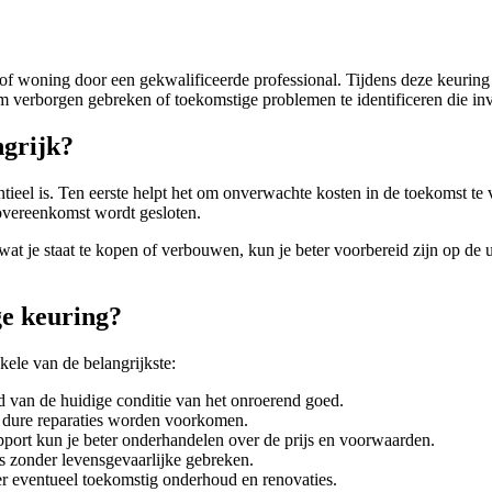
f woning door een gekwalificeerde professional. Tijdens deze keuring
s om verborgen gebreken of toekomstige problemen te identificeren die 
grijk?
ieel is. Ten eerste helpt het om onverwachte kosten in de toekomst te
overeenkomst wordt gesloten.
 je staat te kopen of verbouwen, kun je beter voorbereid zijn op de uit
ge keuring?
ele van de belangrijkste:
ld van de huidige conditie van het onroerend goed.
 dure reparaties worden voorkomen.
ort kun je beter onderhandelen over de prijs en voorwaarden.
s zonder levensgevaarlijke gebreken.
r eventueel toekomstig onderhoud en renovaties.