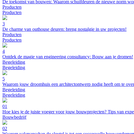
De toekomst van bouwen: Waarom schuifdeuren de nieuwe norm wo
Producten
Producten
3
De charme van outhouse deuren: breng nostalgie in uw projecten!
Producten
Producten
4
Ontdek de magie van engineering consultancy: Bouw aan je dromen!
Begeleiding
Begeleiding
5
Waarom jouw droomhuis een architectontwerp nodig heeft om te ove
Begeleiding
Begeleiding
01
Hoe kies je de juiste voeger voor jouw bouwprojecten? Tips van expe
Bouwbedrijf
02
Waarom vakmanschap de sleutel is tot een succesvolle bouwonderne