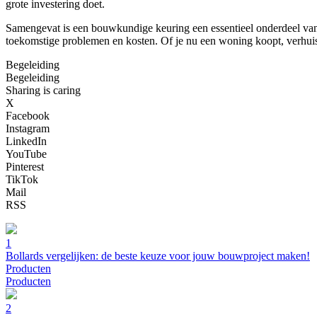
grote investering doet.
Samengevat is een bouwkundige keuring een essentieel onderdeel van e
toekomstige problemen en kosten. Of je nu een woning koopt, verhuist
Begeleiding
Begeleiding
Sharing is caring
X
Facebook
Instagram
LinkedIn
YouTube
Pinterest
TikTok
Mail
RSS
1
Bollards vergelijken: de beste keuze voor jouw bouwproject maken!
Producten
Producten
2