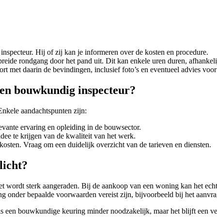
pecteur. Hij of zij kan je informeren over de kosten en procedure.
breide rondgang door het pand uit. Dit kan enkele uren duren, afhankel
ort met daarin de bevindingen, inclusief foto’s en eventueel advies vo
 een bouwkundig inspecteur?
Enkele aandachtspunten zijn:
evante ervaring en opleiding in de bouwsector.
ee te krijgen van de kwaliteit van het werk.
kosten. Vraag om een duidelijk overzicht van de tarieven en diensten.
licht?
het wordt sterk aangeraden. Bij de aankoop van een woning kan het ech
ng onder bepaalde voorwaarden vereist zijn, bijvoorbeeld bij het aan
is een bouwkundige keuring minder noodzakelijk, maar het blijft een ve