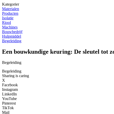
Kategorier
Materialen
Producten
Isolatie
Riool
Machines
Bouwbedrijf
Hulpmiddel
Begeleiding
Een bouwkundige keuring: De sleutel tot z
Begeleiding
Begeleiding
Sharing is caring
X
Facebook
Instagram
LinkedIn
YouTube
Pinterest
TikTok
Mail