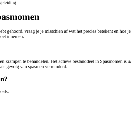
eleiding
Spasmomen
ehoord, vraag je je misschien af wat het precies betekent en hoe je he
oet innemen.
 en krampen te behandelen. Het actieve bestanddeel in Spasmomen is
a
k als gevolg van spasmen verminderd.
en?
oals: