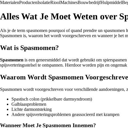
Materialen
Producten
Isolatie
Riool
Machines
Bouwbedrijf
Hulpmiddel
Beg
Alles Wat Je Moet Weten over 
Als je de term spasmomen pourquoi of quand prendre un spasmomen hebt g
Spasmomen is, waarom het wordt voorgeschreven en wanneer je het m
Wat is Spasmomen?
Spasmomen
is een geneesmiddel dat wordt gebruikt om spierspasmen
spijsverteringsstelsel te ontspannen. Hierdoor worden pijn en ongema
Waarom Wordt Spasmomen Voorgeschrev
Spasmomen wordt voorgeschreven voor verschillende aandoeningen, z
Spastisch colon (prikkelbare darmsyndroom)
Galblaasproblemen
Lichte darmontsteking
Andere spijsverteringsproblemen geassocieerd met krampen
Wanneer Moet Je Spasmomen Innemen?