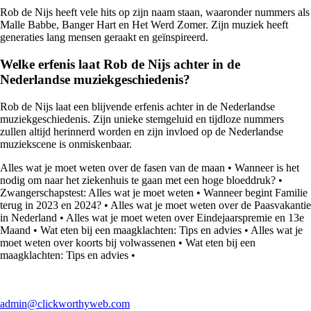
Rob de Nijs heeft vele hits op zijn naam staan, waaronder nummers als
Malle Babbe, Banger Hart en Het Werd Zomer. Zijn muziek heeft
generaties lang mensen geraakt en geïnspireerd.
Welke erfenis laat Rob de Nijs achter in de
Nederlandse muziekgeschiedenis?
Rob de Nijs laat een blijvende erfenis achter in de Nederlandse
muziekgeschiedenis. Zijn unieke stemgeluid en tijdloze nummers
zullen altijd herinnerd worden en zijn invloed op de Nederlandse
muziekscene is onmiskenbaar.
Alles wat je moet weten over de fasen van de maan
•
Wanneer is het
nodig om naar het ziekenhuis te gaan met een hoge bloeddruk?
•
Zwangerschapstest: Alles wat je moet weten
•
Wanneer begint Familie
terug in 2023 en 2024?
•
Alles wat je moet weten over de Paasvakantie
in Nederland
•
Alles wat je moet weten over Eindejaarspremie en 13e
Maand
•
Wat eten bij een maagklachten: Tips en advies
•
Alles wat je
moet weten over koorts bij volwassenen
•
Wat eten bij een
maagklachten: Tips en advies
•
admin@clickworthyweb.com