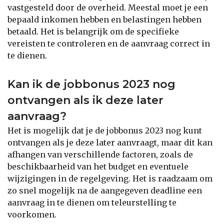
vastgesteld door de overheid. Meestal moet je een
bepaald inkomen hebben en belastingen hebben
betaald. Het is belangrijk om de specifieke
vereisten te controleren en de aanvraag correct in
te dienen.
Kan ik de jobbonus 2023 nog
ontvangen als ik deze later
aanvraag?
Het is mogelijk dat je de jobbonus 2023 nog kunt
ontvangen als je deze later aanvraagt, maar dit kan
afhangen van verschillende factoren, zoals de
beschikbaarheid van het budget en eventuele
wijzigingen in de regelgeving. Het is raadzaam om
zo snel mogelijk na de aangegeven deadline een
aanvraag in te dienen om teleurstelling te
voorkomen.