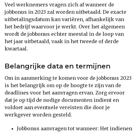
Veel werknemers vragen zich af wanneer de
jobbonus in 2023 zal worden uitbetaald. De exacte
uitbetalingsdatum kan variëren, afhankelijk van
het bedrijf waarvoor je werkt. Over het algemeen
wordt de jobbonus echter meestal in de loop van
het jaar uitbetaald, vaak in het tweede of derde
kwartaal.
Belangrijke data en termijnen
Om in aanmerking te komen voor de jobbonus 2023
is het belangrijk om op de hoogte te zijn van de
deadlines voor het aanvragen ervan. Zorg ervoor
dat je op tijd de nodige documenten indient en
voldoet aan eventuele vereisten die door je
werkgever worden gesteld.
Jobbonus aanvragen tot wanneer: Het indienen