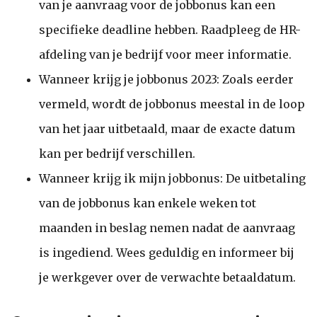
van je aanvraag voor de jobbonus kan een
specifieke deadline hebben. Raadpleeg de HR-
afdeling van je bedrijf voor meer informatie.
Wanneer krijg je jobbonus 2023: Zoals eerder
vermeld, wordt de jobbonus meestal in de loop
van het jaar uitbetaald, maar de exacte datum
kan per bedrijf verschillen.
Wanneer krijg ik mijn jobbonus: De uitbetaling
van de jobbonus kan enkele weken tot
maanden in beslag nemen nadat de aanvraag
is ingediend. Wees geduldig en informeer bij
je werkgever over de verwachte betaaldatum.